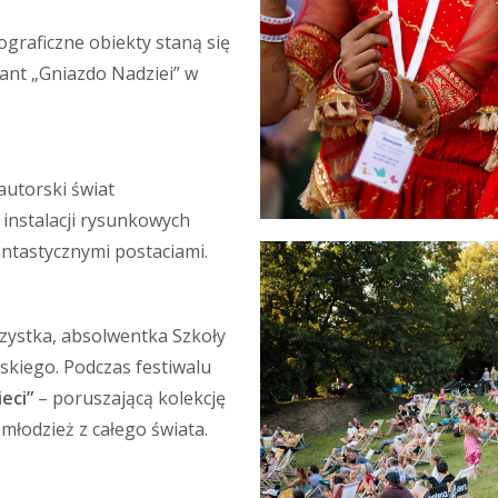
nograficzne obiekty staną się
ant „Gniazdo Nadziei” w
autorski świat
instalacji rysunkowych
antastycznymi postaciami.
zystka, absolwentka Szkoły
skiego. Podczas festiwalu
eci”
– poruszającą kolekcję
 młodzież z całego świata.