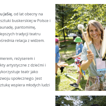
u JaSię
, od lat obecny na
sztuki buskerskiej w Polsce i
klaunadę, pantomimę,
epszych tradycji teatru
średnia relacja z widzem.
ormerem, reżyserem i
ty artystyczne z dziećmi i
ykorzystuje teatr jako
zwoju społecznego. Jest
sztukę wspiera młodych ludzi