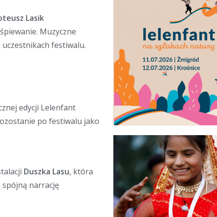
oteusz Lasik
e śpiewanie. Muzyczne
uczestnikach festiwalu.
znej edycji Lelenfant
zostanie po festiwalu jako
talacji
Duszka Lasu
, która
 spójną narrację