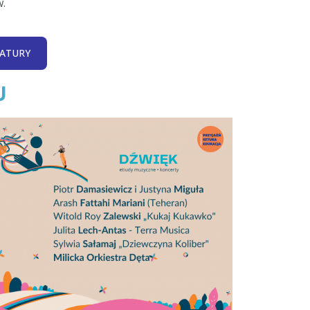
w.
ATURY
U