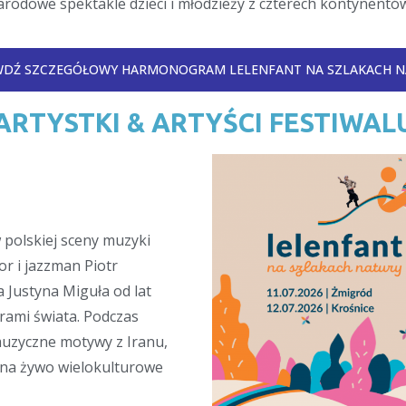
arodowe spektakle dzieci i młodzieży z czterech kontynentó
WDŹ SZCZEGÓŁOWY HARMONOGRAM LELENFANT NA SZLAKACH N
ARTYSTKI & ARTYŚCI FESTIWAL
 polskiej sceny muzyki
r i jazzman Piotr
 Justyna Miguła od lat
rami świata. Podczas
muzyczne motywy z Iranu,
ąc na żywo wielokulturowe