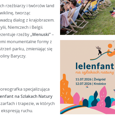
ch rzeźbiarzy i twórców land
wiklinę, tworząc
wadzą dialog z krajobrazem.
ii, Niemczech i Belgii.
zentuje rzeźby
„Wenuski”
–
ecymi monumentalne formy z
strzeń parku, zmieniając się
Doliny Baryczy.
horeografka specjalizująca
lenfant na Szlakach Natury
arfach i trapezie, w których
 ekspresją ruchu.