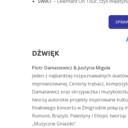
ŚWIAT
– Lelenfant On Tour, czyli międzyn
SPRA
DŹWIĘK
Piotr Damasiewicz & Justyna Miguła
Jeden z najbardziej rozpoznawalnych duetów
improwizowanej. Ceniony trębacz, kompozyto
Damasiewicz oraz skrzypaczka i muzykolożka
tworzą autorskie projekty inspirowane kultu
finałowego koncertu w Żmigrodzie połączą 
Rumunii, Brazylii, Palestyny i Etiopii, tworz
„Muzyczne Gniazdo”.