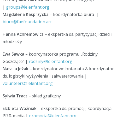
|
groups@lelenfant.org
Magdalena Kasprzycka
– koordynatorka biura |
biuro@faefoundation.art
Hanna Achremowicz
– ekspertka ds. partycypacji dzieci i
młodzieży
Ewa Sawka
– koordynatorka programu „Rodziny
Goszczące” |
rodziny@lelenfant.org
Natalia Jeżak
– koordynator wolontariatu & koordynator
ds. logistyki wyżywienia i zakwaterowania |
volunteers@lelenfant.org
Sylwia Tracz
– skład graficzny
Elżbieta Woźniak
– ekspertka ds. promocji, koordynacja
PR & media |
promocja@lelenfant.org