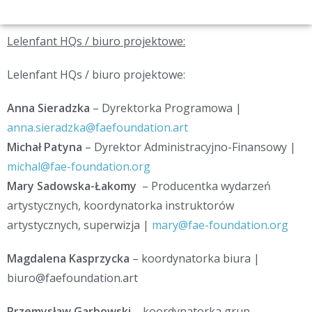
Lelenfant HQs / biuro projektowe:
Lelenfant HQs / biuro projektowe:
Anna Sieradzka
– Dyrektorka Programowa |
anna.sieradzka@faefoundation.
art
Michał Patyna
– Dyrektor Administracyjno-Finansowy |
michal@fae-foundation.org
Mary Sadowska-Łakomy
– Producentka wydarzeń
artystycznych, koordynatorka instruktorów
artystycznych, superwizja |
mary@fae-foundation.org
Magdalena Kasprzycka
– koordynatorka biura |
biuro@faefoundation.art
Przemysław Garbowski
– koordynatorka grup