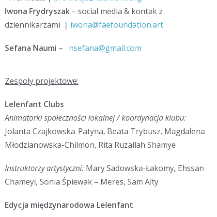
Iwona Frydryszak
– social media & kontak z
dziennikarzami |
iwona@faefoundation.art
Sefana Naumi
–
nsefana@gmail.com
Zespoły projektowe:
Lelenfant Clubs
Animatorki społeczności lokalnej / koordynacja klubu:
Jolanta Czajkowska-Patyna, Beata Trybusz, Magdalena
Młodzianowska-Chilmon, Rita Ruzallah Shamye
Instruktorzy artystyczni:
Mary Sadowska-Łakomy, Ehssan
Chameyi, Sonia Śpiewak – Meres, Sam Alty
Edycja międzynarodowa Lelenfant