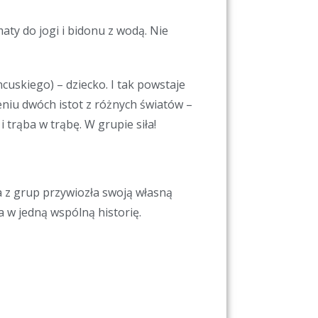
aty do jogi i bidonu z wodą. Nie
ncuskiego) – dziecko. I tak powstaje
zeniu dwóch istot z różnych światów –
 trąba w trąbę. W grupie siła!
 z grup przywiozła swoją własną
 w jedną wspólną historię.