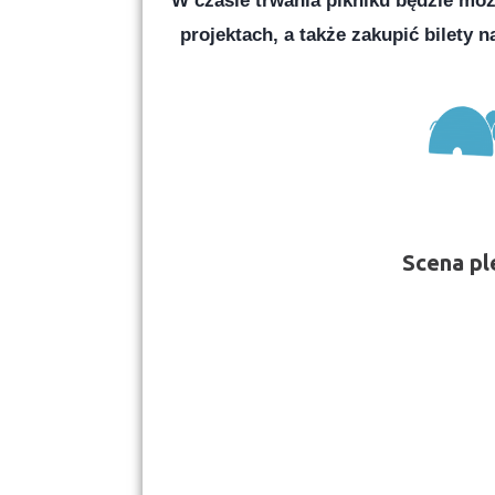
W czasie trwania pikniku będzie moż
projektach, a także zakupić bilety n
Scena p