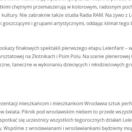
ystkimi chętnymi przemaszerują w kolorowym, radosnym poc
 kultury. Nie zabraknie także studia Radia RAM. Na żywo z 
i goszczącymi i grupami artystycznymi, oddając klimat te
kazy finałowych spektakli pierwszego etapu Lelenfant – w
sztatowej na Złotnikach i Psim Polu.
Na scenie plenerowej
czne, taneczne w wykonaniu dziecięcych i młodzieżowych gr
rezentacji mieszkańcom i mieszkankom Wrocławia sztuk perf
ów świata.
Piknik pod wrocławskim niebem to przede wszyst
spotkać się uczestnicy wszystkich tegorocznych działań Lele
y. Wspólnie z wrocławianami i wrocławiankami będziemy mog