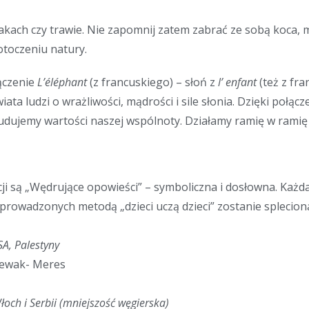
.
akach czy trawie. Nie zapomnij zatem zabrać ze sobą koca, m
otoczeniu natury.
ączenie
L’éléphant
(z francuskiego) – słoń z
l’ enfant
(też z fra
ata ludzi o wrażliwości, mądrości i sile słonia. Dzięki połąc
udujemy wartości naszej wspólnoty. Działamy ramię w ramię i
i są „Wędrujące opowieści” – symboliczna i dosłowna. Każda
rowadzonych metodą „dzieci uczą dzieci” zostanie spleciona
SA, Palestyny
iewak- Meres
och i Serbii (mniejszość węgierska)