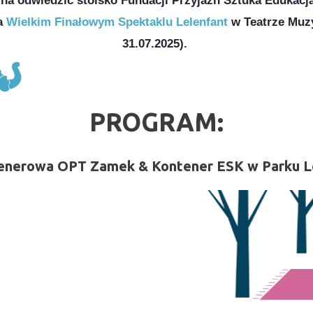
na odwiedzić stoisko Fundacji Przyjaźń Sztuka Edukacja
a 
Wielkim Finałowym Spektaklu Lelenfant
 w Teatrze Muz
31.07.2025). 
PROGRAM:
lenerowa OPT Zamek & Kontener ESK w Parku L