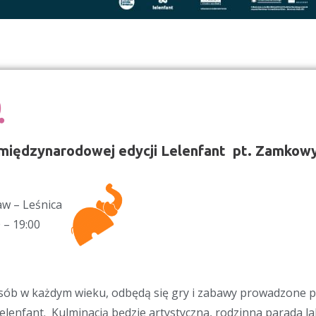
 międzynarodowej edycji Lelenfant pt. Zamkowy
aw – Leśnica
 – 19:00
ób w każdym wieku, odbędą się gry i zabawy prowadzone pr
lenfant. Kulminacją będzie artystyczna, rodzinna parada lale