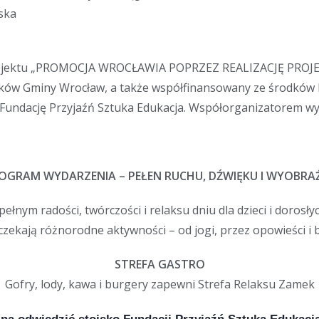
ska
projektu „PROMOCJA WROCŁAWIA POPRZEZ REALIZACJĘ PR
ów Gminy Wrocław, a także współfinansowany ze środków Mi
Fundację Przyjaźń Sztuka Edukacja. Współorganizatorem wy
OGRAM WYDARZENIA – PEŁEN RUCHU, DŹWIĘKU I WYOBRAŹ
łnym radości, twórczości i relaksu dniu dla dzieci i dorosłyc
czekają różnorodne aktywności – od jogi, przez opowieści i
STREFA GASTRO
Gofry, lody, kawa i burgery zapewni Strefa Relaksu Zamek