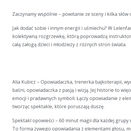
Zaczynamy wspólnie – powitanie ze sceny i kilka słów o
Jak dodać sobie i innym energii i uśmiechu? W Lelenf
kolektywną rozgrzewkę, którą poprowadzą instruktorz
całą załogą dzieci i młodzieży z różnych stron świata.
Alia Kubicz – Opowiadaczka, trenerka bajkoterapii, w
baśni, opowiadaczka z pasją i wizją. Jej historie to wię
emocji i pradawnych symboli. Łączy opowiadanie z ele
tworząc spektakle, które poruszają duszę.
Spektakl opowieści – 60 minut magii dla każdej grupy 
To forma żywego opowiadania z elementami głosu, muzy