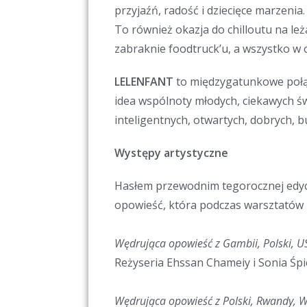
przyjaźń, radość i dziecięce marzenia
To również okazja do chilloutu na leż
zabraknie foodtruck’u, a wszystko w 
LELENFANT
to międzygatunkowe poł
idea wspólnoty młodych, ciekawych świ
inteligentnych, otwartych, dobrych, b
Występy artystyczne
Hasłem przewodnim tegorocznej edycj
opowieść, która podczas warsztatów p
Wędrująca opowieść z Gambii, Polski, U
Reżyseria Ehssan Chameiy i Sonia Śp
Wędrująca opowieść z Polski, Rwandy, Wł