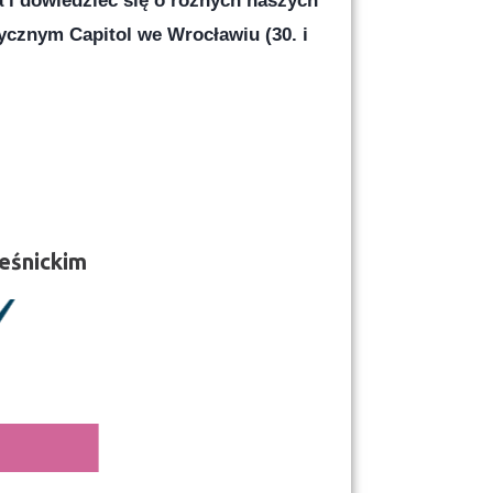
 i dowiedzieć się o różnych naszych 
ycznym Capitol we Wrocławiu (30. i 
eśnickim