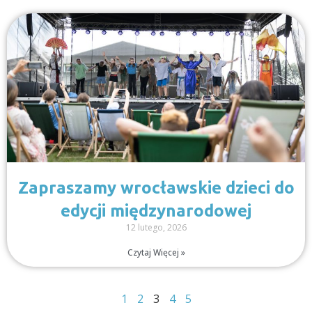
Zapraszamy wrocławskie dzieci do
edycji międzynarodowej
12 lutego, 2026
Czytaj Więcej »
1
2
3
4
5