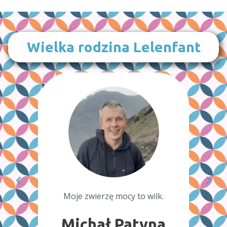
Wielka rodzina Lelenfant
Moj
PRO
k.
Moje zwierzę mocy to ryś.
na
Wiktoria