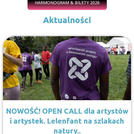
HARMONOGRAM & BILETY 2026
Aktualności
NOWOŚĆ! OPEN CALL dla artystów
i artystek. Lelenfant na szlakach
natury..