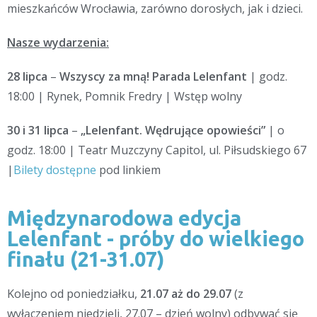
mieszkańców Wrocławia, zarówno dorosłych, jak i dzieci.
Nasze wydarzenia:
28 lipca
–
Wszyscy za mną! Parada Lelenfant
| godz.
18:00 | Rynek, Pomnik Fredry | Wstęp wolny
30 i 31 lipca
–
„Lelenfant. Wędrujące opowieści”
| o
godz. 18:00 | Teatr Muzczyny Capitol, ul. Piłsudskiego 67
|
Bilety dostępne
pod linkiem
Międzynarodowa edycja
Lelenfant - próby do wielkiego
finału (21-31.07)
Kolejno od poniedziałku,
21.07 aż do 29.07
(z
wyłączeniem niedzieli, 27.07 – dzień wolny) odbywać się