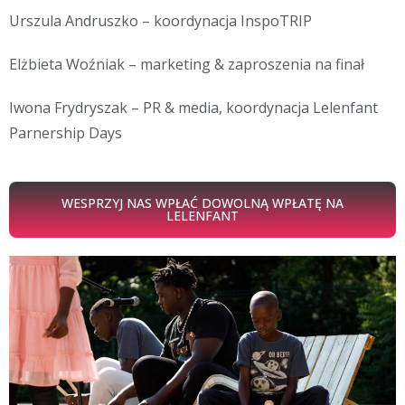
Urszula Andruszko – koordynacja InspoTRIP
Elżbieta Woźniak – marketing & zaproszenia na finał
Iwona Frydryszak – PR & media, koordynacja Lelenfant
Parnership Days
WESPRZYJ NAS WPŁAĆ DOWOLNĄ WPŁATĘ NA
LELENFANT