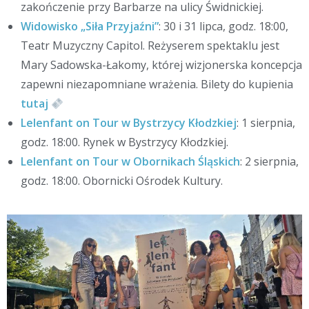
zakończenie przy Barbarze na ulicy Świdnickiej.
Widowisko „Siła Przyjaźni”
: 30 i 31 lipca, godz. 18:00,
Teatr Muzyczny Capitol. Reżyserem spektaklu jest
Mary Sadowska-Łakomy, której wizjonerska koncepcja
zapewni niezapomniane wrażenia. Bilety do kupienia
tutaj
Lelenfant on Tour w Bystrzycy Kłodzkiej
: 1 sierpnia,
godz. 18:00. Rynek w Bystrzycy Kłodzkiej.
Lelenfant on Tour w Obornikach Śląskich
: 2 sierpnia,
godz. 18:00. Obornicki Ośrodek Kultury.